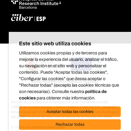
Este sitio web utiliza cookies
Utilizamos cookies propias y de terceros para
mejorar la experiencia del usuario, analizar el tráfico,
su navegación en el sitio web y personalizar el
contenido. Puede "Aceptar todas las cookies",
"Configurar las cookies" que desea aceptar o
"Rechazar todas" (excepto las cookies técnicas que
son necesarias). Consulte nuestra
política de
cookies
para obtener más información.
Acción de Soporte a la Investigación y de Transferencia del
CIBER en Epidemiología y Salud Pública (CIBERESP), dirigida y
Aceptar todas las cookies
desarrollada por el Grupo de investigación en Servicios Sanitarios
del IMIM-Hospital del Mar, con el apoyo de la Fundación IMIM.
Rechazar todas
© Todos los derechos reservados