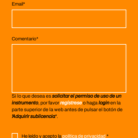
Email
*
Comentario
*
Si lo que desea es
solicitar el permiso de uso de un
instrumento
, por favor
regístrese
o haga
login
en la
parte superior de la web antes de pulsar el botón de
'Adquirir sublicencia
".
He leído y acepto la
política de privacidad
*