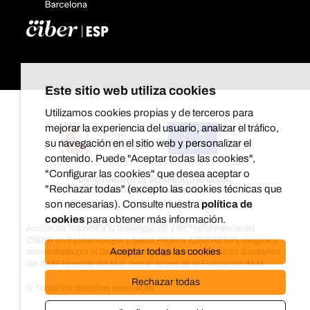
Este sitio web utiliza cookies
Utilizamos cookies propias y de terceros para
mejorar la experiencia del usuario, analizar el tráfico,
su navegación en el sitio web y personalizar el
contenido. Puede "Aceptar todas las cookies",
"Configurar las cookies" que desea aceptar o
"Rechazar todas" (excepto las cookies técnicas que
son necesarias). Consulte nuestra
política de
cookies
para obtener más información.
Acción de Soporte a la Investigación y de Transferencia del
CIBER en Epidemiología y Salud Pública (CIBERESP), dirigida y
Aceptar todas las cookies
desarrollada por el Grupo de investigación en Servicios Sanitarios
del IMIM-Hospital del Mar, con el apoyo de la Fundación IMIM.
Rechazar todas
© Todos los derechos reservados