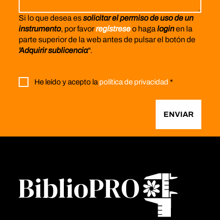
Si lo que desea es
solicitar el permiso de uso de un
instrumento
, por favor
regístrese
o haga
login
en la
parte superior de la web antes de pulsar el botón de
'Adquirir sublicencia
".
He leído y acepto la
política de privacidad
*
ENVIAR