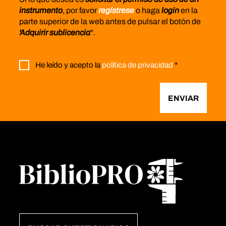
instrumento
, por favor
regístrese
o haga
login
en la
parte superior de la web antes de pulsar el botón de
'Adquirir sublicencia
".
He leído y acepto la
política de privacidad
*
ENVIAR