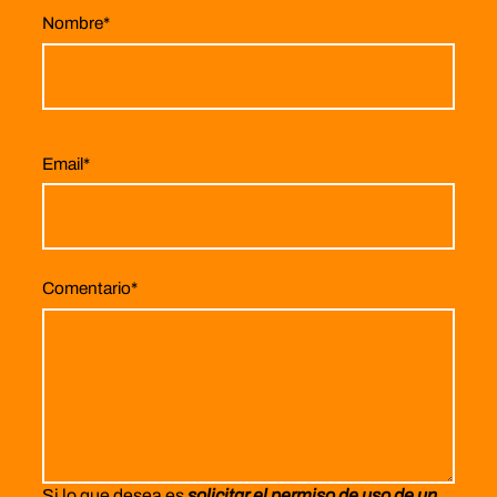
Nombre
*
Email
*
Comentario
*
Si lo que desea es
solicitar el permiso de uso de un