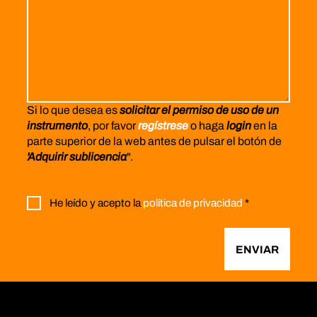
Si lo que desea es
solicitar el permiso de uso de un
instrumento
, por favor
regístrese
o haga
login
en la
parte superior de la web antes de pulsar el botón de
'Adquirir sublicencia
".
He leído y acepto la
política de privacidad
*
ENVIAR