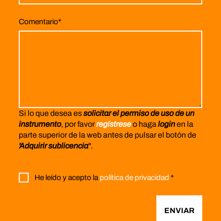
Comentario
*
Si lo que desea es
solicitar el permiso de uso de un
instrumento
, por favor
regístrese
o haga
login
en la
parte superior de la web antes de pulsar el botón de
'Adquirir sublicencia
".
He leído y acepto la
política de privacidad
*
ENVIAR