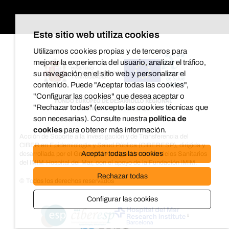
Este sitio web utiliza cookies
Utilizamos cookies propias y de terceros para
mejorar la experiencia del usuario, analizar el tráfico,
su navegación en el sitio web y personalizar el
contenido. Puede "Aceptar todas las cookies",
"Configurar las cookies" que desea aceptar o
"Rechazar todas" (excepto las cookies técnicas que
son necesarias). Consulte nuestra
política de
cookies
para obtener más información.
Acción de Soporte a la Investigación y de Transferencia del
CIBER en Epidemiología y Salud Pública (CIBERESP), dirigida y
Aceptar todas las cookies
desarrollada por el Grupo de investigación en Servicios Sanitarios
del IMIM-Hospital del Mar, con el apoyo de la Fundación IMIM.
Rechazar todas
© Todos los derechos reservados
Configurar las cookies