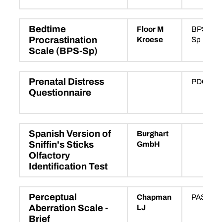
Bedtime
Floor M
BPS-
Procrastination
Kroese
Sp
Scale (BPS-Sp)
Prenatal Distress
PDQ
Questionnaire
Spanish Version of
Burghart
Sniffin's Sticks
GmbH
Olfactory
Identification Test
Perceptual
Chapman
PAS-B
Aberration Scale -
LJ
Brief