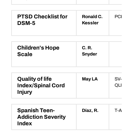
PTSD Checklist for
Ronald C.
PCL-5
DSM-5
Kessler
Children's Hope
C. R.
Scale
Snyder
Quality of life
May LA
SV-
Index/Spinal Cord
QLI/SCI
Injury
Spanish Teen-
Díaz, R.
T-ASI
Addiction Severity
Index