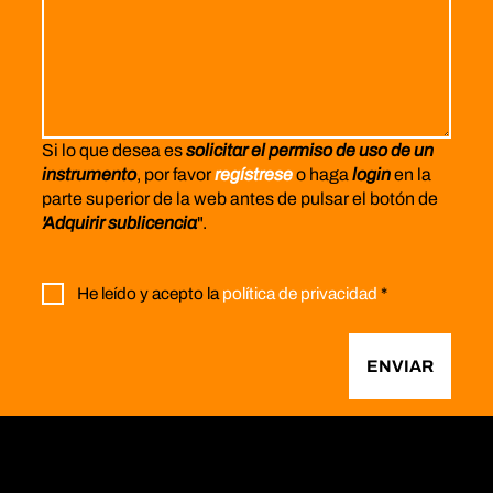
Si lo que desea es
solicitar el permiso de uso de un
instrumento
, por favor
regístrese
o haga
login
en la
parte superior de la web antes de pulsar el botón de
'Adquirir sublicencia
".
He leído y acepto la
política de privacidad
*
ENVIAR