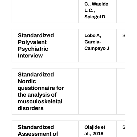
C., Waelde
L.C.,
Spiegel D.
Standardized
Lobo A,
SPPI
Polyvalent
Garcia-
Campayo J
Psychiatric
Interview
Standardized
Nordic
questionnaire for
the analysis of
musculoskeletal
disorders
Standardized
Olajide et
SASP
Assessment of
al., 2018