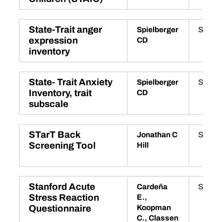
State-Trait anger
Spielberger
STAXI
expression
CD
inventory
State- Trait Anxiety
Spielberger
STAI-T
Inventory, trait
CD
subscale
STarT Back
Jonathan C
SBST
Screening Tool
Hill
Stanford Acute
Cardeña
SASR
Stress Reaction
E.,
Koopman
Questionnaire
C., Classen