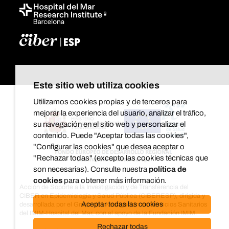
Este sitio web utiliza cookies
Utilizamos cookies propias y de terceros para
mejorar la experiencia del usuario, analizar el tráfico,
su navegación en el sitio web y personalizar el
contenido. Puede "Aceptar todas las cookies",
"Configurar las cookies" que desea aceptar o
"Rechazar todas" (excepto las cookies técnicas que
son necesarias). Consulte nuestra
política de
cookies
para obtener más información.
Acción de Soporte a la Investigación y de Transferencia del
CIBER en Epidemiología y Salud Pública (CIBERESP), dirigida y
Aceptar todas las cookies
desarrollada por el Grupo de investigación en Servicios Sanitarios
del IMIM-Hospital del Mar, con el apoyo de la Fundación IMIM.
Rechazar todas