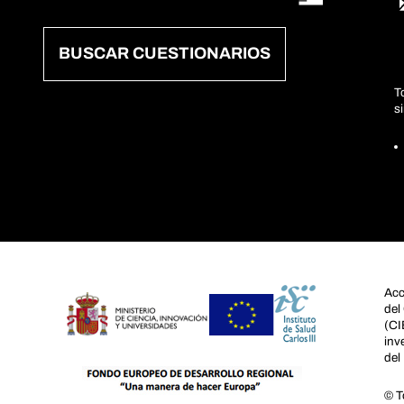
BUSCAR CUESTIONARIOS
T
s
Acc
del
(CI
inv
del
© T