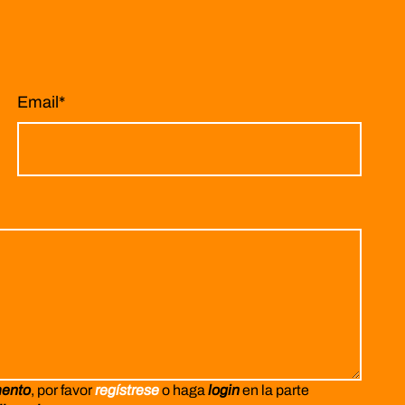
Email
*
mento
, por favor
regístrese
o haga
login
en la parte