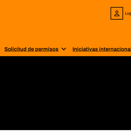
Log
Solicitud de permisos
Iniciativas internaciona
enú para “Sobre BiblioPRO”
uestra el submenú para “Servicios”
Muestra el submenú para “