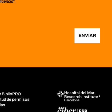
licencia
".
ENVIAR
e BiblioPRO
itud de permisos
ias