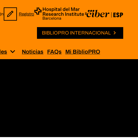
in
Registro
BIBLIOPRO INTERNACIONAL
les
Noticias
FAQs
Mi BiblioPRO
Solicitud de permisos”
Muestra el submenú para “Iniciativas internaci