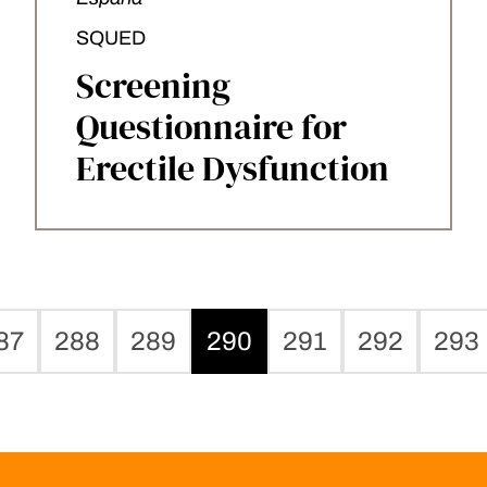
SQUED
Screening
Questionnaire for
Erectile Dysfunction
87
288
289
290
291
292
293