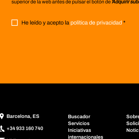
superior de la web antes de pulsar el botón de
'Adquirir sub
He leído y acepto la
política de privacidad
*
Barcelona, ES
Buscador
Sobr
Servicios
Solic
+34 933 160 740
Iniciativas
Notic
internacionales