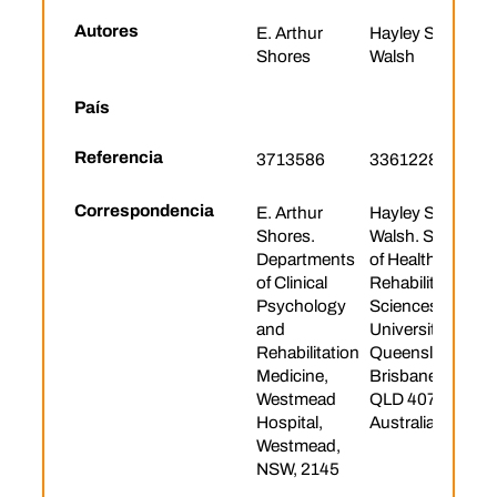
Autores
E. Arthur
Hayley S.
Shores
Walsh
País
Referencia
3713586
33612284
Correspondencia
E. Arthur
Hayley S.
Shores.
Walsh. School
Departments
of Health and
of Clinical
Rehabilitation
Psychology
Sciences, The
and
University of
Rehabilitation
Queensland,
Medicine,
Brisbane,
Westmead
QLD 4072,
Hospital,
Australia
Westmead,
NSW, 2145