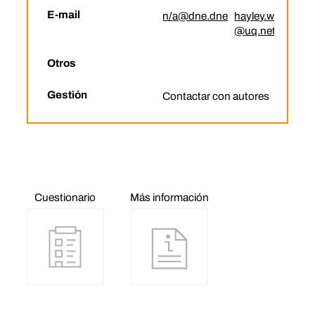
E-mail
n/
a@dne.dne
hayley.walsh
@uq.net.au
Otros
Gestión
Contactar con autores
Cuestionario
Más información