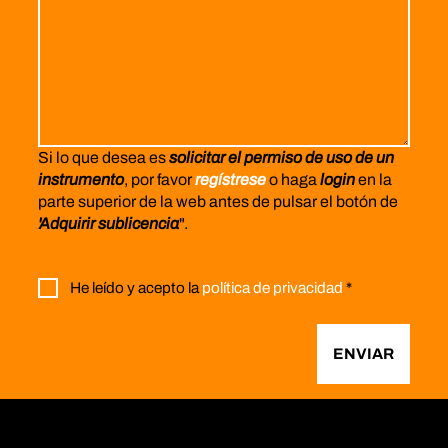
Si lo que desea es
solicitar el permiso de uso de un
instrumento
, por favor
regístrese
o haga
login
en la
parte superior de la web antes de pulsar el botón de
'Adquirir sublicencia
".
He leído y acepto la
política de privacidad
*
ENVIAR