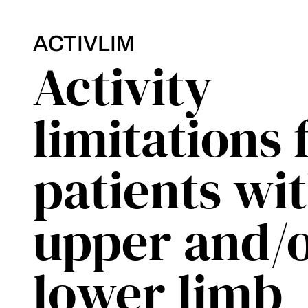
ACTIVLIM
Activity
limitations 
patients wi
upper and/
lower limb