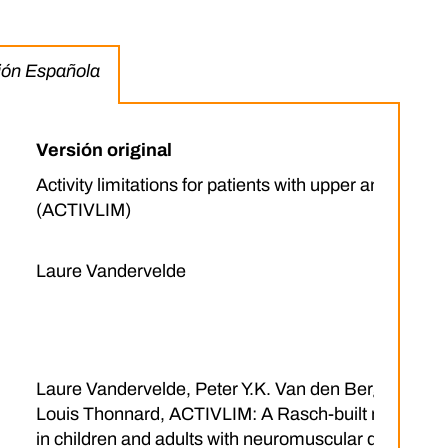
sión Española
Versión original
Activity limitations for patients with upper and/or lo
(ACTIVLIM)
Laure Vandervelde
Laure Vandervelde, Peter Y.K. Van den Bergh, Nath
Louis Thonnard, ACTIVLIM: A Rasch-built measure of 
in children and adults with neuromuscular disorder