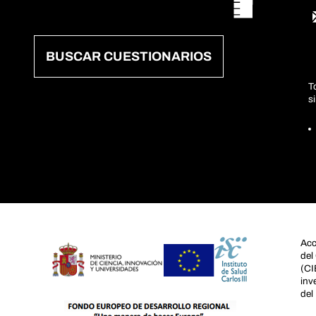
BUSCAR CUESTIONARIOS
T
s
Acc
del
(CI
inv
del