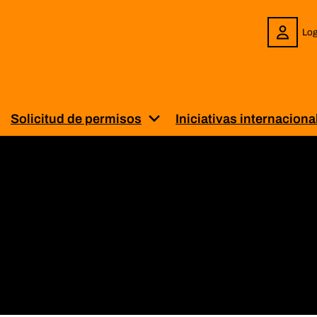
Log
Solicitud de permisos
Iniciativas internaciona
enú para “Sobre BiblioPRO”
uestra el submenú para “Servicios”
Muestra el submenú para “