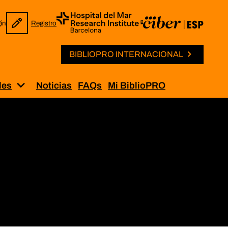
in
Registro
BIBLIOPRO INTERNACIONAL
les
Noticias
FAQs
Mi BiblioPRO
Solicitud de permisos”
Muestra el submenú para “Iniciativas internaci