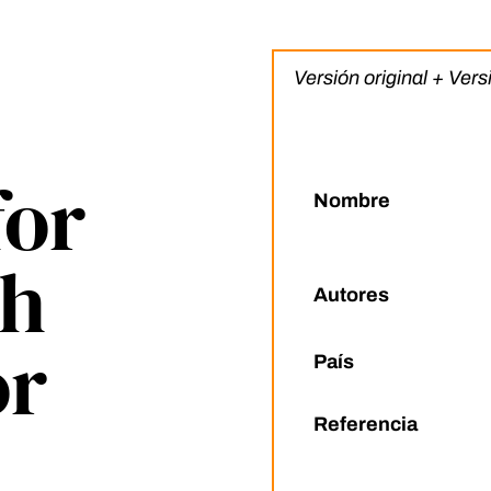
Versión original + Ver
for
Nombre
th
Autores
or
País
Referencia