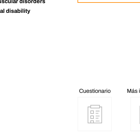
scular disorders
l disability
Cuestionario
Más 