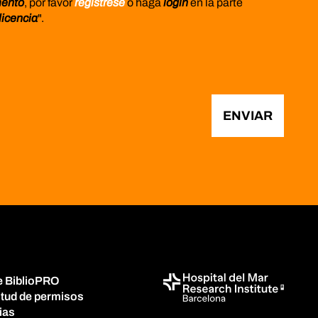
mento
, por favor
regístrese
o haga
login
en la parte
licencia
".
ENVIAR
e BiblioPRO
itud de permisos
ias