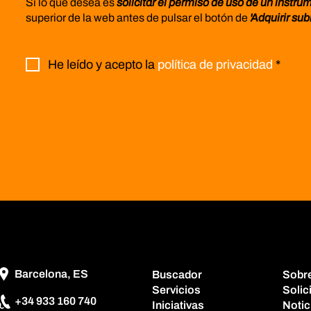
Si lo que desea es
solicitar el permiso de uso de un instru
superior de la web antes de pulsar el botón de
'Adquirir sub
He leído y acepto la
política de privacidad
*
Barcelona, ES
Buscador
Sobr
Servicios
Solic
+34 933 160 740
Iniciativas
Notic