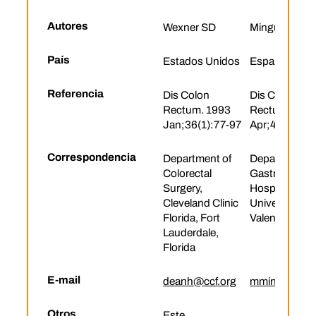
Autores
Wexner SD
Minguez M
País
Estados Unidos
España
Referencia
Dis Colon
Dis Colon
Rectum. 1993
Rectum. 200
Jan;36(1):77-97
Apr;49(4):49
Correspondencia
Department of
Department o
Colorectal
Gastroenterol
Surgery,
Hospital Clini
Cleveland Clinic
Universitario,
Florida, Fort
Valencia, Spai
Lauderdale,
Florida
E-mail
deanh@ccf.org
mminguez@u
Otros
Este