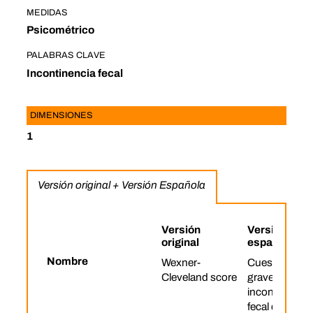
MEDIDAS
Psicométrico
PALABRAS CLAVE
Incontinencia fecal
DIMENSIONES
1
Versión original + Versión Española
Versión
Versión
original
española
Nombre
Wexner-
Cuestionario 
Cleveland score
gravedad de l
incontinencia
fecal de Wexn