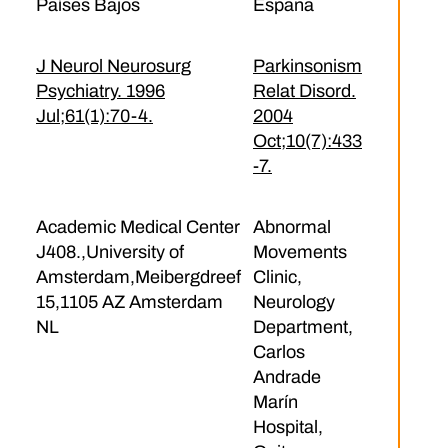
Países Bajos
España
J Neurol Neurosurg
Parkinsonism
Psychiatry. 1996
Relat Disord.
Jul;61(1):70-4.
2004
Oct;10(7):433
-7.
Academic Medical Center
Abnormal
J408.,University of
Movements
Amsterdam,Meibergdreef
Clinic,
15,1105 AZ Amsterdam
Neurology
NL
Department,
Carlos
Andrade
Marín
Hospital,