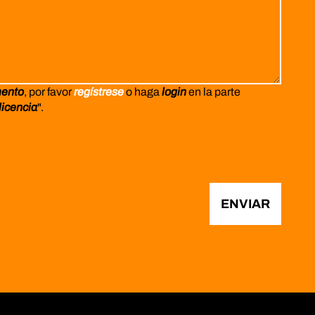
mento
, por favor
regístrese
o haga
login
en la parte
licencia
".
ENVIAR