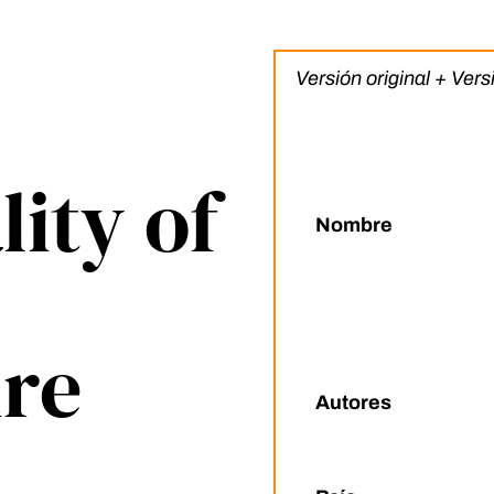
Versión original + Ver
ity of
Nombre
ire
Autores