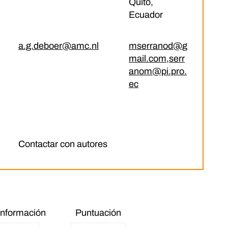
Quito,
Ecuador
a.g.deboer@amc.nl
mserranod@g
mail.com
,
serr
anom@pi.pro.
ec
Contactar con autores
información
Puntuación