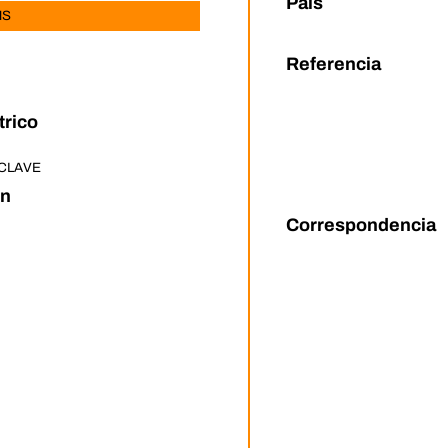
País
MS
Referencia
rico
CLAVE
on
Correspondencia