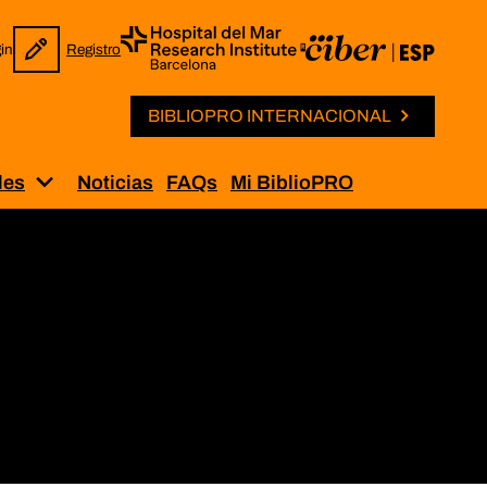
in
Registro
BIBLIOPRO INTERNACIONAL
les
Noticias
FAQs
Mi BiblioPRO
Solicitud de permisos”
Muestra el submenú para “Iniciativas internaci