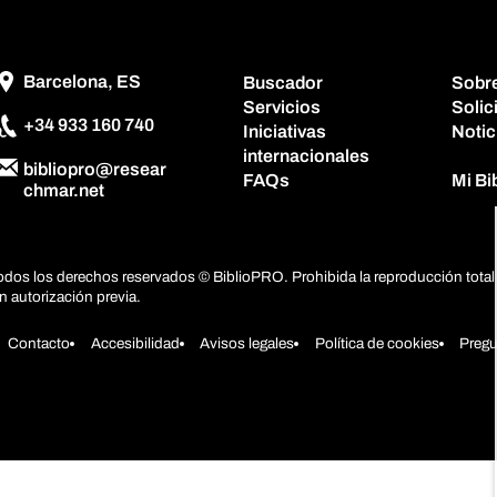
Barcelona, ES
Buscador
Sobr
Servicios
Solic
+34 933 160 740
Iniciativas
Notic
internacionales
bibliopro@resear
FAQs
Mi B
chmar.net
odos los derechos reservados © BiblioPRO. Prohibida la reproducción total 
in autorización previa.
Contacto
Accesibilidad
Avisos legales
Política de cookies
Pregu