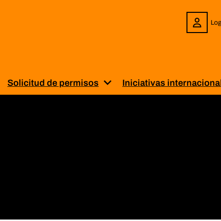
Log
Solicitud de permisos
Iniciativas internaciona
enú para “Sobre BiblioPRO”
uestra el submenú para “Servicios”
Muestra el submenú para “