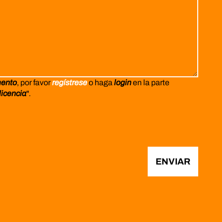
mento
, por favor
regístrese
o haga
login
en la parte
licencia
".
ENVIAR