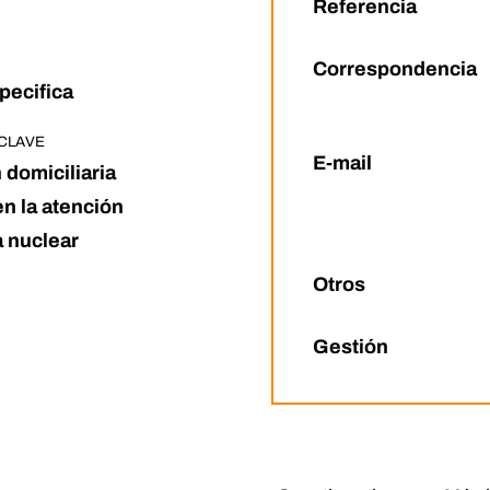
Referencia
Correspondencia
pecifica
CLAVE
E-mail
 domiciliaria
en la atención
 nuclear
Otros
Gestión