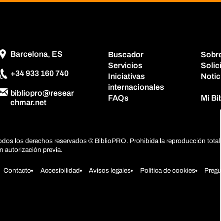
Barcelona, ES
Buscador
Sobr
Servicios
Solic
+34 933 160 740
Iniciativas
Notic
internacionales
bibliopro@resear
FAQs
Mi B
chmar.net
odos los derechos reservados © BiblioPRO. Prohibida la reproducción total 
in autorización previa.
Contacto
Accesibilidad
Avisos legales
Política de cookies
Pregu