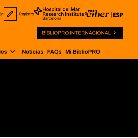
in
Registro
BIBLIOPRO INTERNACIONAL
les
Noticias
FAQs
Mi BiblioPRO
Solicitud de permisos”
Muestra el submenú para “Iniciativas internaci