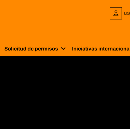
Log
Solicitud de permisos
Iniciativas internaciona
enú para “Sobre BiblioPRO”
uestra el submenú para “Servicios”
Muestra el submenú para “