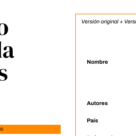
o
Versión original + Ver
la
s
Nombre
Autores
País
MS