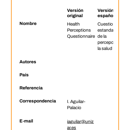
Versión
Versión
original
española
Nombre
Health
Cuestionario
Perceptions
estandarizado
Questionnaire
de la
percepción de
la salud
Autores
País
Referencia
Correspondencia
I. Aguilar-
Palacio
E-mail
iaguilar@uniz
ar.es