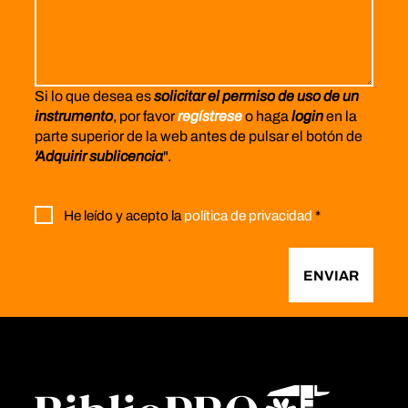
Si lo que desea es
solicitar el permiso de uso de un
instrumento
, por favor
regístrese
o haga
login
en la
parte superior de la web antes de pulsar el botón de
'Adquirir sublicencia
".
He leído y acepto la
política de privacidad
*
ENVIAR