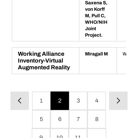
Saxena S,
von Korff
M, Pull C,
WHO/NIH
Joint
Project.
Working Alliance
Miragall M
WAI-V
Inventory-Virtual
Augmented Reality
1
2
3
4
5
6
7
8
9
10
11
…