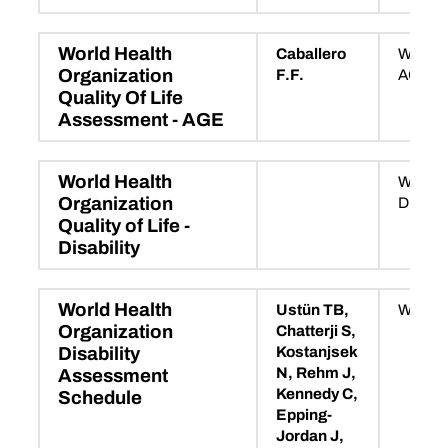
World Health
Caballero
WHOQ
Organization
F.F.
AGE
Quality Of Life
Assessment - AGE
World Health
WHOQ
Organization
DIS
Quality of Life -
Disability
World Health
Ustün TB,
WHO_
Organization
Chatterji S,
Kostanjsek
Disability
N, Rehm J,
Assessment
Kennedy C,
Schedule
Epping-
Jordan J,