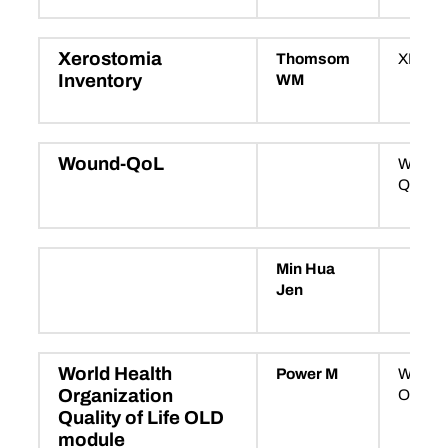
Xerostomia
Thomsom
XI
Inventory
WM
Wound-QoL
Wound
QoL
Min Hua
Jen
World Health
Power M
WHOQ
Organization
OLD
Quality of Life OLD
module