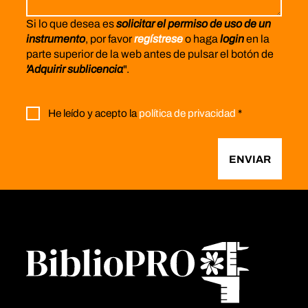
Si lo que desea es
solicitar el permiso de uso de un
instrumento
, por favor
regístrese
o haga
login
en la
parte superior de la web antes de pulsar el botón de
'Adquirir sublicencia
".
He leído y acepto la
política de privacidad
*
ENVIAR