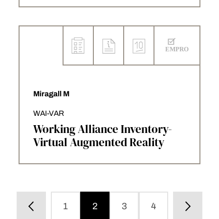
Miragall M
WAI-VAR
Working Alliance Inventory-
Virtual Augmented Reality
1
2
3
4