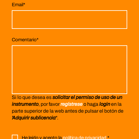
Email
*
Comentario
*
Si lo que desea es
solicitar el permiso de uso de un
instrumento
, por favor
regístrese
o haga
login
en la
parte superior de la web antes de pulsar el botón de
'Adquirir sublicencia
".
He leído y acepto la
política de privacidad
*