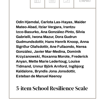
Odin Hjemdal, Carlota Las‑Hayas, Maider
Mateo‑Abad, Itziar Vergara, Irantzu
Izco‑Basurko, Ana González‑Pinto, Silvia
Gabrielli, Iwona Mazur, Dora Gudrun
Gudmundsdottir, Hans Henrik Knoop, Anna
Sigríður Olafsdottir, Ane Fullaondo, Nerea
González, Javier Mar‑Medina, Dominik
Krzyżanowski, Roxanna Morote, Frederick
Anyan, Mette Marie Ledertoug, Louise
Tidmand, Unnur Björk Arnford, Ingibjorg
Kaldalons, Bryndis Jona Jonsdottir,
Esteban de Manuel Keenoy
5-item School Resilience Scale