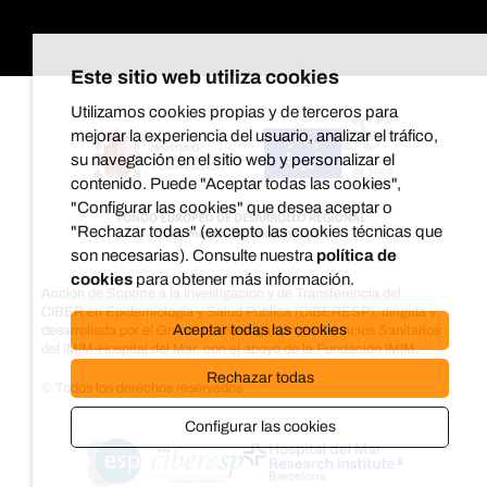
Este sitio web utiliza cookies
Utilizamos cookies propias y de terceros para
mejorar la experiencia del usuario, analizar el tráfico,
su navegación en el sitio web y personalizar el
contenido. Puede "Aceptar todas las cookies",
"Configurar las cookies" que desea aceptar o
"Rechazar todas" (excepto las cookies técnicas que
son necesarias). Consulte nuestra
política de
cookies
para obtener más información.
Acción de Soporte a la Investigación y de Transferencia del
CIBER en Epidemiología y Salud Pública (CIBERESP), dirigida y
Aceptar todas las cookies
desarrollada por el Grupo de investigación en Servicios Sanitarios
del IMIM-Hospital del Mar, con el apoyo de la Fundación IMIM.
Rechazar todas
© Todos los derechos reservados
Configurar las cookies