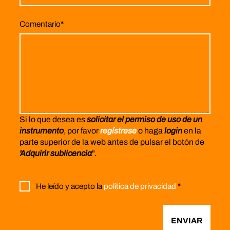
Comentario
*
Si lo que desea es
solicitar el permiso de uso de un
instrumento
, por favor
regístrese
o haga
login
en la
parte superior de la web antes de pulsar el botón de
'Adquirir sublicencia
".
He leído y acepto la
política de privacidad
*
ENVIAR