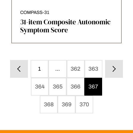
COMPASS-31
31-item Composite Autonomic
Symptom Score
1
…
362
363
364
365
366
367
368
369
370