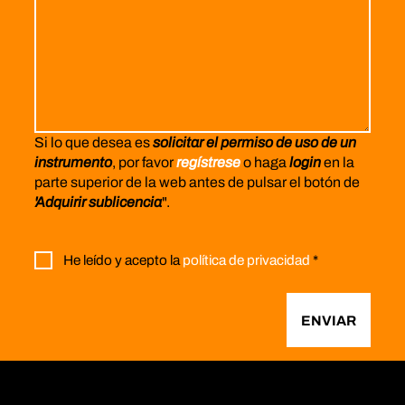
Si lo que desea es
solicitar el permiso de uso de un
instrumento
, por favor
regístrese
o haga
login
en la
parte superior de la web antes de pulsar el botón de
'Adquirir sublicencia
".
He leído y acepto la
política de privacidad
*
ENVIAR