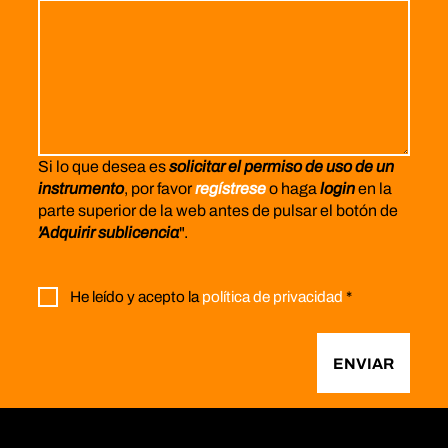
Si lo que desea es
solicitar el permiso de uso de un
instrumento
, por favor
regístrese
o haga
login
en la
parte superior de la web antes de pulsar el botón de
'Adquirir sublicencia
".
He leído y acepto la
política de privacidad
*
ENVIAR