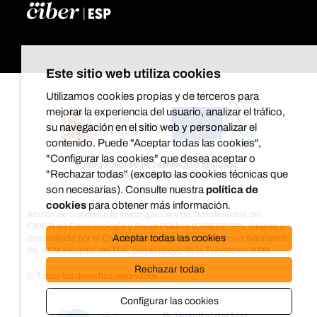
Este sitio web utiliza cookies
Utilizamos cookies propias y de terceros para
mejorar la experiencia del usuario, analizar el tráfico,
su navegación en el sitio web y personalizar el
contenido. Puede "Aceptar todas las cookies",
"Configurar las cookies" que desea aceptar o
"Rechazar todas" (excepto las cookies técnicas que
son necesarias). Consulte nuestra
política de
cookies
para obtener más información.
Acción de Soporte a la Investigación y de Transferencia del
CIBER en Epidemiología y Salud Pública (CIBERESP), dirigida y
Aceptar todas las cookies
desarrollada por el Grupo de investigación en Servicios Sanitarios
del IMIM-Hospital del Mar, con el apoyo de la Fundación IMIM.
Rechazar todas
© Todos los derechos reservados
Configurar las cookies