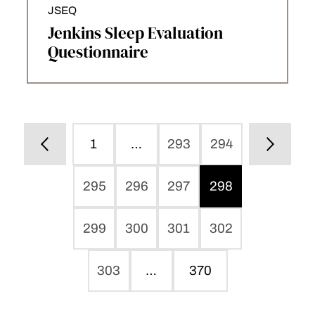
JSEQ
Jenkins Sleep Evaluation
Questionnaire
1
…
293
294
295
296
297
298
299
300
301
302
303
…
370