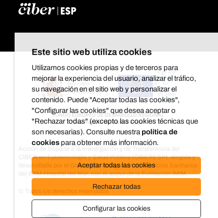
Este sitio web utiliza cookies
Utilizamos cookies propias y de terceros para
mejorar la experiencia del usuario, analizar el tráfico,
su navegación en el sitio web y personalizar el
contenido. Puede "Aceptar todas las cookies",
"Configurar las cookies" que desea aceptar o
"Rechazar todas" (excepto las cookies técnicas que
son necesarias). Consulte nuestra
política de
cookies
para obtener más información.
Acción de Soporte a la Investigación y de Transferencia del
CIBER en Epidemiología y Salud Pública (CIBERESP), dirigida y
Aceptar todas las cookies
desarrollada por el Grupo de investigación en Servicios Sanitarios
del IMIM-Hospital del Mar, con el apoyo de la Fundación IMIM.
Rechazar todas
© Todos los derechos reservados
Configurar las cookies