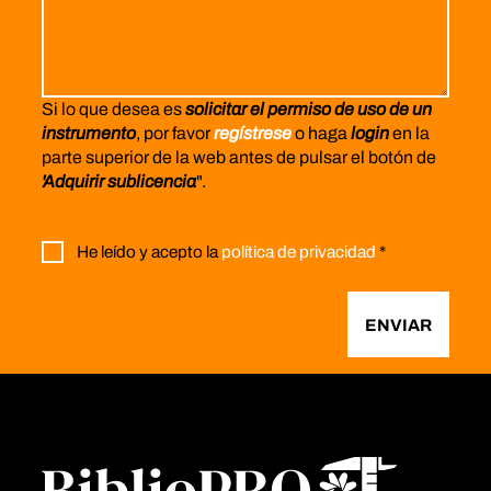
Si lo que desea es
solicitar el permiso de uso de un
instrumento
, por favor
regístrese
o haga
login
en la
parte superior de la web antes de pulsar el botón de
'Adquirir sublicencia
".
He leído y acepto la
política de privacidad
*
ENVIAR