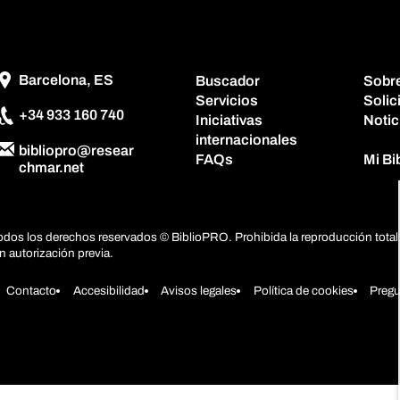
Barcelona, ES
Buscador
Sobr
Servicios
Solic
+34 933 160 740
Iniciativas
Notic
internacionales
bibliopro@resear
FAQs
Mi B
chmar.net
odos los derechos reservados © BiblioPRO. Prohibida la reproducción total 
in autorización previa.
Contacto
Accesibilidad
Avisos legales
Política de cookies
Pregu