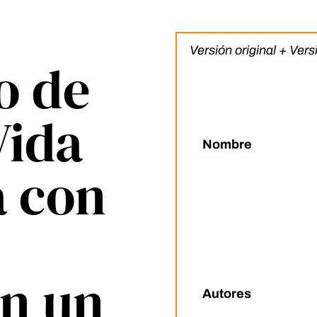
Versión original + Ver
o de
Vida
Nombre
a con
on un
Autores