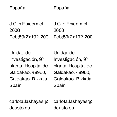
España
España
J Clin Epidemiol.
J Clin Epidemiol.
2006
2006
Feb;59(2):192-200
Feb;59(2):192-200
Unidad de
Unidad de
Investigación, 9º
Investigación, 9º
planta. Hospital de
planta. Hospital de
Galdakao. 48960,
Galdakao. 48960,
Galdakao. Bizkaia,
Galdakao. Bizkaia,
Spain
Spain
carlota.lashayas@
carlota.lashayas@
deusto.es
deusto.es