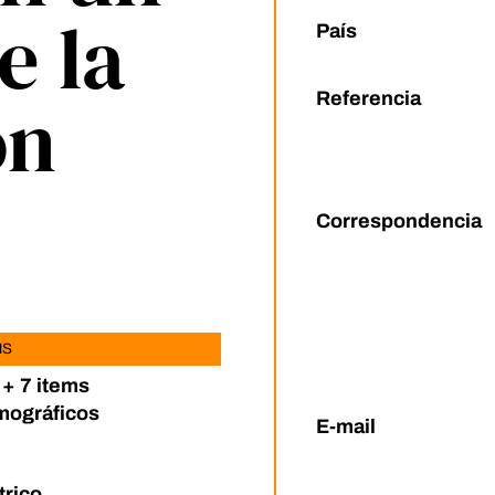
e la
País
ón
Referencia
Correspondencia
MS
 + 7 items
mográficos
E-mail
rico