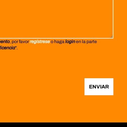
mento
, por favor
regístrese
o haga
login
en la parte
licencia
".
ENVIAR