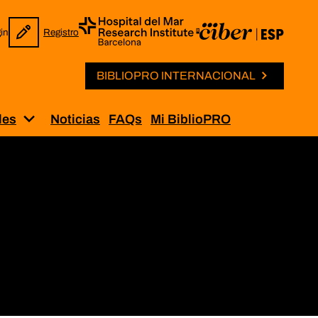
in
Registro
BIBLIOPRO INTERNACIONAL
les
Noticias
FAQs
Mi BiblioPRO
Solicitud de permisos”
Muestra el submenú para “Iniciativas internaci