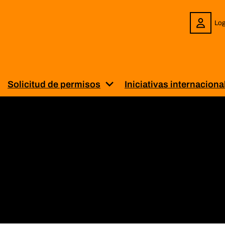
Log
Solicitud de permisos
Iniciativas internaciona
enú para “Sobre BiblioPRO”
uestra el submenú para “Servicios”
Muestra el submenú para “