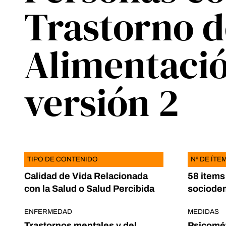
Trastorno d
Alimentaci
versión 2
TIPO DE CONTENIDO
Nº DE ÍTE
Calidad de Vida Relacionada
58 items
con la Salud o Salud Percibida
sociode
ENFERMEDAD
MEDIDAS
Trastornos mentales y del
Psicomét