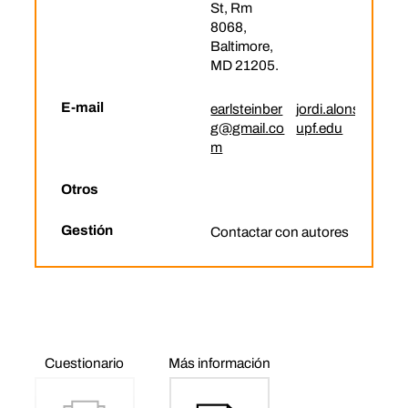
St, Rm
8068,
Baltimore,
MD 21205.
E-mail
earlsteinber
jordi.alonso@
g@gmail.co
upf.edu
m
Otros
Gestión
Contactar con autores
Cuestionario
Más información