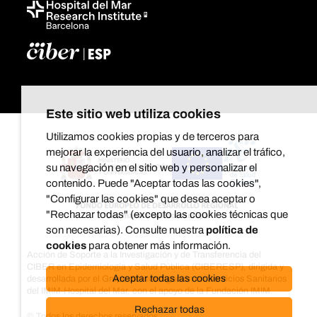
Este sitio web utiliza cookies
Utilizamos cookies propias y de terceros para
mejorar la experiencia del usuario, analizar el tráfico,
su navegación en el sitio web y personalizar el
contenido. Puede "Aceptar todas las cookies",
"Configurar las cookies" que desea aceptar o
"Rechazar todas" (excepto las cookies técnicas que
son necesarias). Consulte nuestra
política de
cookies
para obtener más información.
Acción de Soporte a la Investigación y de Transferencia del
CIBER en Epidemiología y Salud Pública (CIBERESP), dirigida y
Aceptar todas las cookies
desarrollada por el Grupo de investigación en Servicios Sanitarios
del IMIM-Hospital del Mar, con el apoyo de la Fundación IMIM.
Rechazar todas
© Todos los derechos reservados