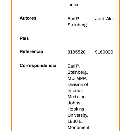
index
Autores
Earl P.
Jordi Alonso
Steinberg
País
Referencia
8185520
9160026
Correspondencia
Earl P.
Steinberg,
MD, MPP,
Division of
Internal
Medicine,
Johns
Hopkins
University,
1830 E.
Monument