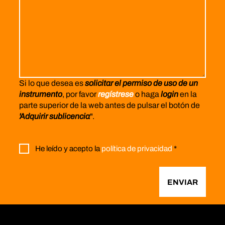
Si lo que desea es
solicitar el permiso de uso de un
instrumento
, por favor
regístrese
o haga
login
en la
parte superior de la web antes de pulsar el botón de
'Adquirir sublicencia
".
He leído y acepto la
política de privacidad
*
ENVIAR