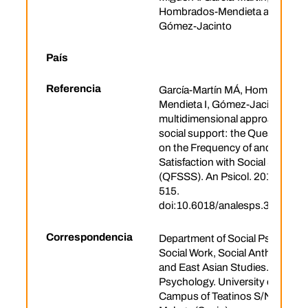
Hombrados-Mendieta and Luis
Gómez-Jacinto
País
Referencia
García-Martín MÁ, Hombrados-
Mendieta I, Gómez-Jacinto L. A
multidimensional approach to
social support: the Questionnai
on the Frequency of and
Satisfaction with Social Support
(QFSSS). An Psicol. 2016;32:5
515.
doi:10.6018/analesps.32.2.201
Correspondencia
Department of Social Psycholog
Social Work, Social Anthropolog
and East Asian Studies. Faculty 
Psychology. University of Malag
Campus of Teatinos S/N. 29071