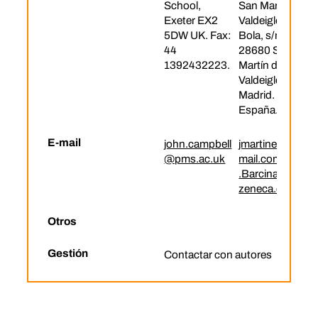
School,
San Martín de
Exeter EX2
Valdeiglesias.,La
5DW UK. Fax:
Bola, s/n.
44
28680 San
1392432223.
Martín de
Valdeiglesias.
Madrid.
España.,,
E-mail
john.campbell
jmartinefe@hot
@pms.ac.uk
mail.com
,
Carlos
.Barcina@astra
zeneca.com
Otros
Gestión
Contactar con autores