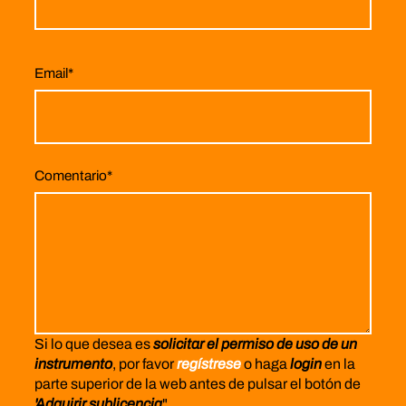
Email
*
Comentario
*
Si lo que desea es
solicitar el permiso de uso de un
instrumento
, por favor
regístrese
o haga
login
en la
parte superior de la web antes de pulsar el botón de
'Adquirir sublicencia
".