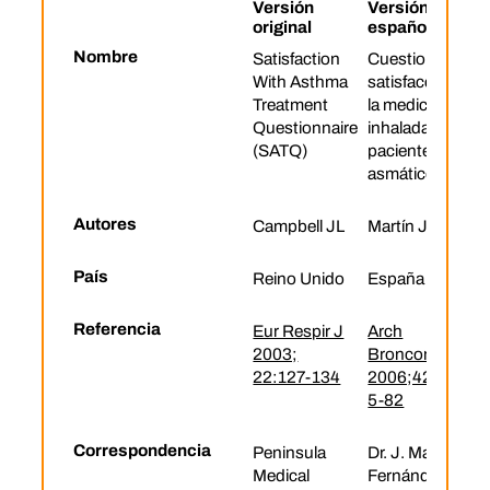
Versión
Versión
original
española
Nombre
Satisfaction
Cuestionario de
With Asthma
satisfacción con
Treatment
la medicación
Questionnaire
inhalada en
(SATQ)
pacientes
asmáticos
Autores
Campbell JL
Martín J
País
Reino Unido
España
Referencia
Eur Respir J
Arch
2003;
Bronconeumol.
22:127-134
2006;42(11):57
5-82
Correspondencia
Peninsula
Dr. J. Martín
Medical
Fernández.,CS