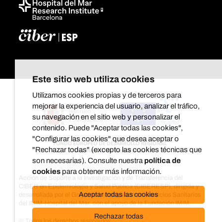
Este sitio web utiliza cookies
Utilizamos cookies propias y de terceros para
mejorar la experiencia del usuario, analizar el tráfico,
su navegación en el sitio web y personalizar el
contenido. Puede "Aceptar todas las cookies",
"Configurar las cookies" que desea aceptar o
"Rechazar todas" (excepto las cookies técnicas que
son necesarias). Consulte nuestra
política de
cookies
para obtener más información.
Acción de Soporte a la Investigación y de Transferencia del
CIBER en Epidemiología y Salud Pública (CIBERESP), dirigida y
Aceptar todas las cookies
desarrollada por el Grupo de investigación en Servicios Sanitarios
del IMIM-Hospital del Mar, con el apoyo de la Fundación IMIM.
Rechazar todas
© Todos los derechos reservados