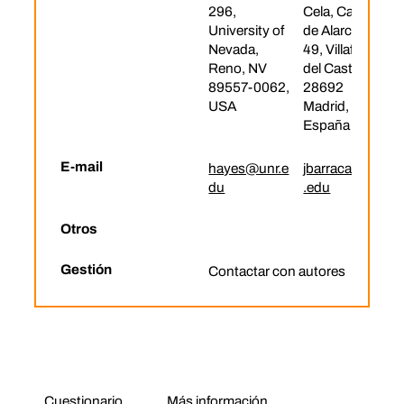
296,
Cela, Castillo
University of
de Alarcón,
Nevada,
49, Villafranca
Reno, NV
del Castillo,
89557-0062,
28692
USA
Madrid,
España
E-mail
hayes@unr.e
jbarraca@ucjc
du
.edu
Otros
Gestión
Contactar con autores
Cuestionario
Más información