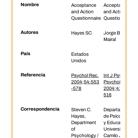
Nombre
Acceptance
Acceptance
and Action
and Action
Questionnaire
Questionnaire
Autores
Hayes SC
Jorge Barraca
Mairal
País
Estados
Unidos
Referencia
Psychol Rec.
Int J Psychol
2004;54:553
Psychol Ther
-578
2004;4:505-
516
Correspondencia
Steven C.
Departamento
Hayes,
de Psicología
Department
y Educación,
of
Universidad
Psychology /
Camilo José