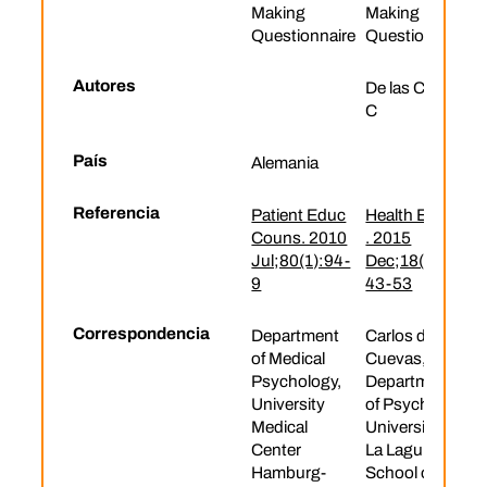
Making
Making
Questionnaire
Questionnaire
Autores
De las Cuevas
C
País
Alemania
Referencia
Patient Educ
Health Expect
Couns. 2010
. 2015
Jul;80(1):94-
Dec;18(6):21
9
43-53
Correspondencia
Department
Carlos de las
of Medical
Cuevas,
Psychology,
Department
University
of Psychiatry,
Medical
University of
Center
La Laguna,
Hamburg-
School of