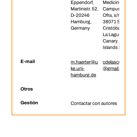
Eppendorf,
Medicine
Martinistr. 52,
Campus de
D-20246
Ofra, s/n,
Hamburg,
38071 San
Germany
Cristóbal de
La Laguna,
Canary
Islands Spain
E-mail
m.haerter@u
cdelascuevas
ke.uni-
@gmail.com
hamburg.de
Otros
Gestión
Contactar con autores