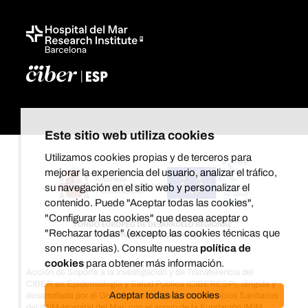
Este sitio web utiliza cookies
Utilizamos cookies propias y de terceros para
mejorar la experiencia del usuario, analizar el tráfico,
su navegación en el sitio web y personalizar el
contenido. Puede "Aceptar todas las cookies",
"Configurar las cookies" que desea aceptar o
"Rechazar todas" (excepto las cookies técnicas que
son necesarias). Consulte nuestra
política de
cookies
para obtener más información.
Acción de Soporte a la Investigación y de Transferencia del
CIBER en Epidemiología y Salud Pública (CIBERESP), dirigida y
Aceptar todas las cookies
desarrollada por el Grupo de investigación en Servicios Sanitarios
del IMIM-Hospital del Mar, con el apoyo de la Fundación IMIM.