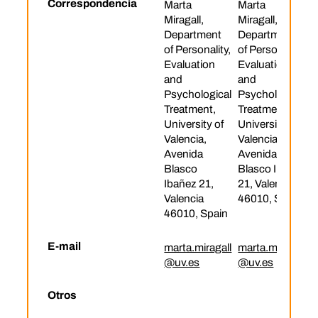
Correspondencia
Marta
Marta
Miragall,
Miragall,
Department
Department
of Personality,
of Personality,
Evaluation
Evaluation
and
and
Psychological
Psychological
Treatment,
Treatment,
University of
University of
Valencia,
Valencia,
Avenida
Avenida
Blasco
Blasco Ibañez
Ibañez 21,
21, Valencia
Valencia
46010, Spain
46010, Spain
E-mail
marta.miragall
marta.miragall
@uv.es
@uv.es
Otros