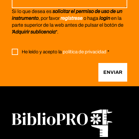
Si lo que desea es
solicitar el permiso de uso de un
instrumento
, por favor
regístrese
o haga
login
en la
parte superior de la web antes de pulsar el botón de
'Adquirir sublicencia
".
He leído y acepto la
política de privacidad
*
ENVIAR