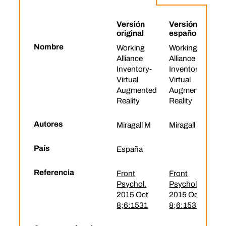
Versión
Versión
original
española
Nombre
Working
Working
Alliance
Alliance
Inventory-
Inventory-
Virtual
Virtual
Augmented
Augmented
Reality
Reality
Autores
Miragall M
Miragall M
País
España
Referencia
Front
Front
Psychol.
Psychol.
2015 Oct
2015 Oct
8;6:1531
8;6:1531