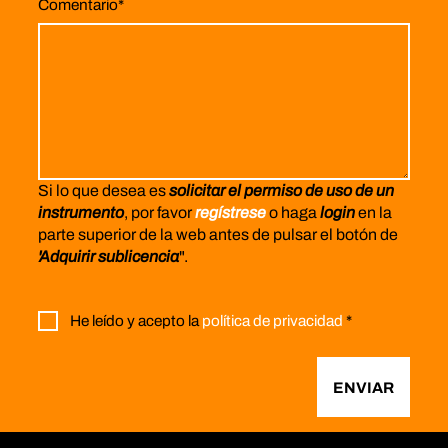
Comentario
*
Si lo que desea es
solicitar el permiso de uso de un
instrumento
, por favor
regístrese
o haga
login
en la
parte superior de la web antes de pulsar el botón de
'Adquirir sublicencia
".
He leído y acepto la
política de privacidad
*
ENVIAR