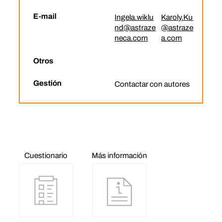
E-mail
Ingela.wiklu
Karoly.Kulich
nd@astraze
@astrazenec
neca.com
a.com
Otros
Gestión
Contactar con autores
Cuestionario
Más información