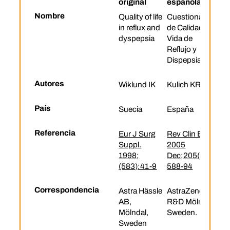
original
española
Nombre
Quality of life
Cuestionario
in reflux and
de Calidad de
dyspepsia
Vida de
Reflujo y
Dispepsia
Autores
Wiklund IK
Kulich KR
País
Suecia
España
Referencia
Eur J Surg
Rev Clin Esp.
Suppl.
2005
1998;
Dec;205(12):
(583):41-9
588-94
Correspondencia
Astra Hässle
AstraZeneca
AB,
R&D Mölndal,
Mölndal,
Sweden.
Sweden