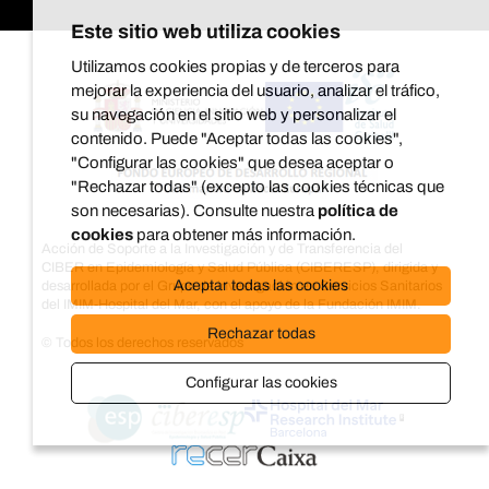
Este sitio web utiliza cookies
Utilizamos cookies propias y de terceros para
mejorar la experiencia del usuario, analizar el tráfico,
su navegación en el sitio web y personalizar el
contenido. Puede "Aceptar todas las cookies",
"Configurar las cookies" que desea aceptar o
"Rechazar todas" (excepto las cookies técnicas que
son necesarias). Consulte nuestra
política de
cookies
para obtener más información.
Acción de Soporte a la Investigación y de Transferencia del
CIBER en Epidemiología y Salud Pública (CIBERESP), dirigida y
Aceptar todas las cookies
desarrollada por el Grupo de investigación en Servicios Sanitarios
del IMIM-Hospital del Mar, con el apoyo de la Fundación IMIM.
Rechazar todas
© Todos los derechos reservados
Configurar las cookies