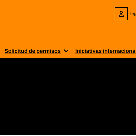
Log
Solicitud de permisos
Iniciativas internaciona
enú para “Sobre BiblioPRO”
uestra el submenú para “Servicios”
Muestra el submenú para “