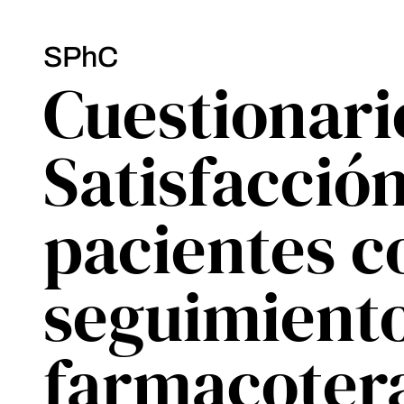
SPhC
Cuestionari
Satisfacció
pacientes c
seguimient
farmacoter