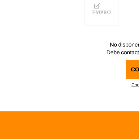
No disponem
Debe contacta
CO
Con