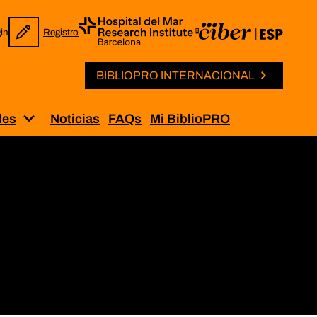
in
Registro
BIBLIOPRO INTERNACIONAL
les
Noticias
FAQs
Mi BiblioPRO
Solicitud de permisos”
Muestra el submenú para “Iniciativas internaci