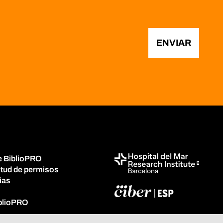
ENVIAR
e BiblioPRO
itud de permisos
ias
iblioPRO