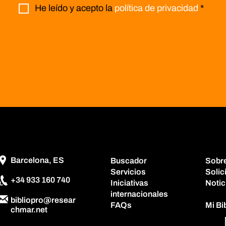
He leído y acepto la
política de privacidad
*
Barcelona, ES
Buscador
Sobr
Servicios
Solic
+34 933 160 740
Iniciativas
Notic
internacionales
bibliopro@resear
FAQs
Mi B
chmar.net