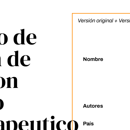
Versión original + Ver
o de
n de
Nombre
on
o
Autores
apeutico
País