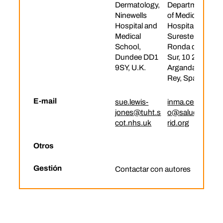
Dermatology,
Department
Ninewells
of Medicine,
Hospital and
Hospital del
Medical
Sureste
School,
Ronda del
Dundee DD1
Sur, 10 28500
9SY, U.K.
Arganda del
Rey, Spain
E-mail
sue.lewis-
inma.cereced
jones@tuht.s
o@salud.mad
cot.nhs.uk
rid.org
Otros
Gestión
Contactar con autores