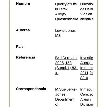
Nombre
Quality of Life
Cuestionario
in Latex
de Calidad de
Allergy
Vida en
Questionnaire
alergia al látex
Autores
Lewis-Jones
MS
País
Referencia
Br J Dermatol
Investig
2005, 153
Allergol Clin
(Suppl. 1):83-
Immunol.
4.
2011;21(4):2
83-9
Correspondencia
M.Sue Lewis-
Inmaculada
Jones,
Cerecedo
Department
Allergy
of
Division,